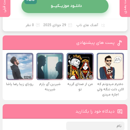
پست بعدی
پست قبلی
دانلــود موزیــکیـــو
آهنگ های تاپ
29 جولای 2025
0 نظر
پست های پیشنهادی
دخترم میدونم که
من از صدای گريه
شیرین آی یارم
رویای زیبا رضا پاشا
الان دلت تنگه ولی
تو
شیرینه
اجازه میدی
دیدگاه خود را بگذارید