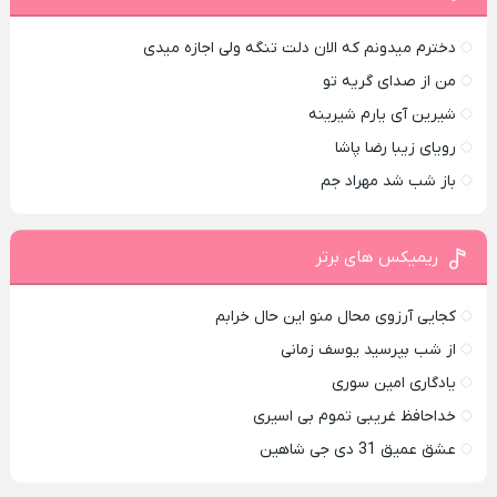
دخترم میدونم که الان دلت تنگه ولی اجازه میدی
من از صدای گريه تو
شیرین آی یارم شیرینه
رویای زیبا رضا پاشا
باز شب شد مهراد جم
ریمیکس های برتر
کجایی آرزوی محال منو این حال خرابم
از شب بپرسید یوسف زمانی
یادگاری امین سوری
خداحافظ غریبی تموم بی اسیری
عشق عمیق 31 دی جی شاهین