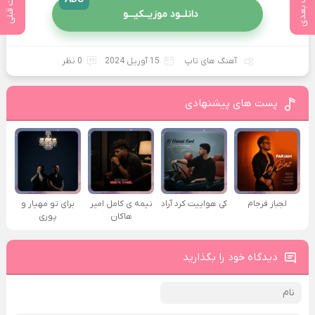
پست بعدی
پست قبلی
دانلــود موزیــکیـــو
آهنگ های تاپ
15 آوریل 2024
0 نظر
پست های پیشنهادی
لجباز فرجام
کی هواییت کرد آراد
نیمه ی کامل امیر
برای تو مهیار و
هاکان
پوری
دیدگاه خود را بگذارید