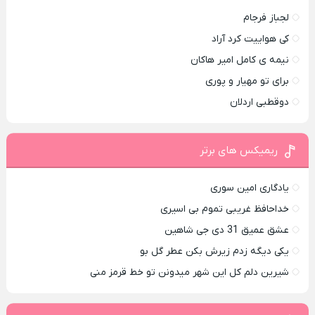
لجباز فرجام
کی هواییت کرد آراد
نیمه ی کامل امیر هاکان
برای تو مهیار و پوری
دوقطبی اردلان
ریمیکس های برتر
یادگاری امین سوری
خداحافظ غریبی تموم بی اسیری
عشق عمیق 31 دی جی شاهین
یکی دیگه زدم زیرش بکن عطر گل بو
شیرین دلم کل این شهر میدونن تو خط قرمز منی