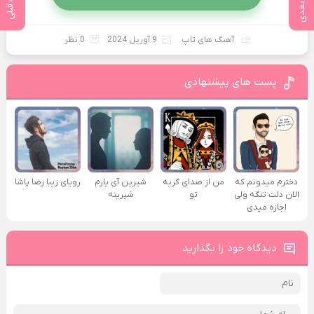
پست بعدی
پست قبلی
آهنگ های تاپ
9 آوریل 2024
0 نظر
پست های پیشنهادی
دخترم میدونم که
من از صدای گريه
شیرین آی یارم
رویای زیبا رضا پاشا
الان دلت تنگه ولی
تو
شیرینه
اجازه میدی
دیدگاه خود را بگذارید