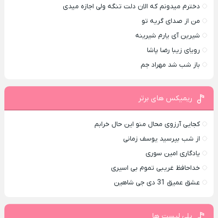
دخترم میدونم که الان دلت تنگه ولی اجازه میدی
من از صدای گريه تو
شیرین آی یارم شیرینه
رویای زیبا رضا پاشا
باز شب شد مهراد جم
ریمیکس های برتر
کجایی آرزوی محال منو این حال خرابم
از شب بپرسید یوسف زمانی
یادگاری امین سوری
خداحافظ غریبی تموم بی اسیری
عشق عمیق 31 دی جی شاهین
پلی لیست ها