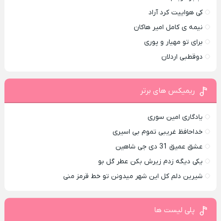
کی هواییت کرد آراد
نیمه ی کامل امیر هاکان
برای تو مهیار و پوری
دوقطبی اردلان
ریمیکس های برتر
یادگاری امین سوری
خداحافظ غریبی تموم بی اسیری
عشق عمیق 31 دی جی شاهین
یکی دیگه زدم زیرش بکن عطر گل بو
شیرین دلم کل این شهر میدونن تو خط قرمز منی
پلی لیست ها