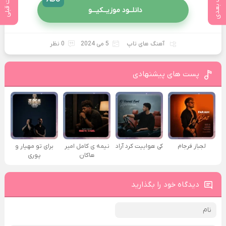
پست بعدی
پست قبلی
دانلــود موزیــکیـــو
آهنگ های تاپ
5 می 2024
0 نظر
پست های پیشنهادی
لجباز فرجام
کی هواییت کرد آراد
نیمه ی کامل امیر
برای تو مهیار و
هاکان
پوری
دیدگاه خود را بگذارید