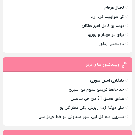
لجباز فرجام
کی هواییت کرد آراد
نیمه ی کامل امیر هاکان
برای تو مهیار و پوری
دوقطبی اردلان
ریمیکس های برتر
یادگاری امین سوری
خداحافظ غریبی تموم بی اسیری
عشق عمیق 31 دی جی شاهین
یکی دیگه زدم زیرش بکن عطر گل بو
شیرین دلم کل این شهر میدونن تو خط قرمز منی