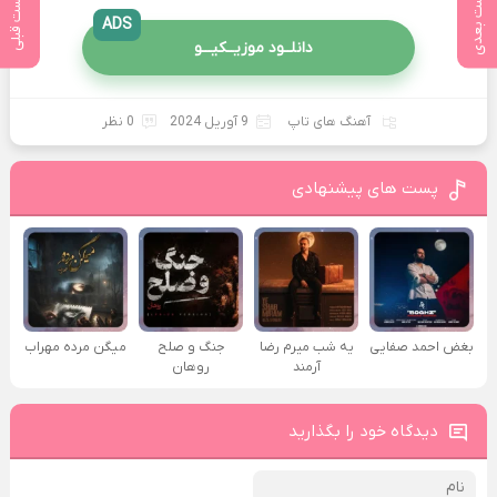
پست بعدی
پست قبلی
ADS
دانلــود موزیــکیـــو
آهنگ های تاپ
9 آوریل 2024
0 نظر
پست های پیشنهادی
بغض احمد صفایی
یه شب میرم رضا
جنگ و صلح
میگن مرده مهراب
آرمند
روهان
دیدگاه خود را بگذارید