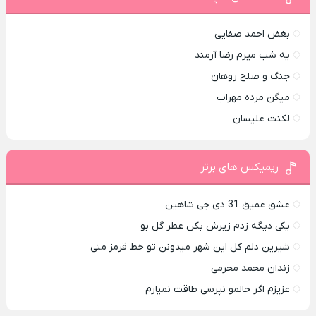
بغض احمد صفایی
یه شب میرم رضا آرمند
جنگ و صلح روهان
میگن مرده مهراب
لکنت علیسان
ریمیکس های برتر
عشق عمیق 31 دی جی شاهین
یکی دیگه زدم زیرش بکن عطر گل بو
شیرین دلم کل این شهر میدونن تو خط قرمز منی
زندان محمد محرمی
عزیزم اگر حالمو نپرسی طاقت نمیارم