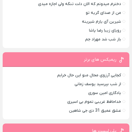
دخترم میدونم که الان دلت تنگه ولی اجازه میدی
من از صدای گريه تو
شیرین آی یارم شیرینه
رویای زیبا رضا پاشا
باز شب شد مهراد جم
ریمیکس های برتر
کجایی آرزوی محال منو این حال خرابم
از شب بپرسید یوسف زمانی
یادگاری امین سوری
خداحافظ غریبی تموم بی اسیری
عشق عمیق 31 دی جی شاهین
پلی لیست ها