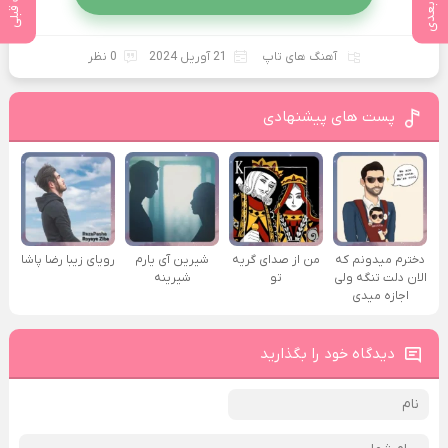
پست بعدی
پست قبلی
آهنگ های تاپ
21 آوریل 2024
0 نظر
پست های پیشنهادی
دخترم میدونم که
من از صدای گريه
شیرین آی یارم
رویای زیبا رضا پاشا
الان دلت تنگه ولی
تو
شیرینه
اجازه میدی
دیدگاه خود را بگذارید