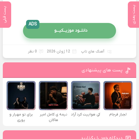
پست بعدی
پست قبلی
ADS
دانلــود موزیــکیـــو
آهنگ های تاپ
12 ژوئن 2026
0 نظر
پست های پیشنهادی
لجباز فرجام
کی هواییت کرد آراد
نیمه ی کامل امیر
برای تو مهیار و
هاکان
پوری
دیدگاه خود را بگذارید