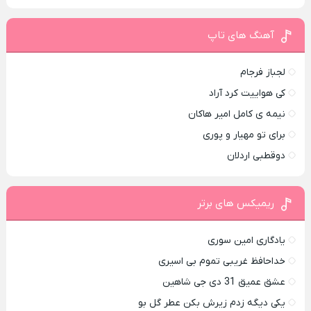
آهنگ های تاپ
لجباز فرجام
کی هواییت کرد آراد
نیمه ی کامل امیر هاکان
برای تو مهیار و پوری
دوقطبی اردلان
ریمیکس های برتر
یادگاری امین سوری
خداحافظ غریبی تموم بی اسیری
عشق عمیق 31 دی جی شاهین
یکی دیگه زدم زیرش بکن عطر گل بو