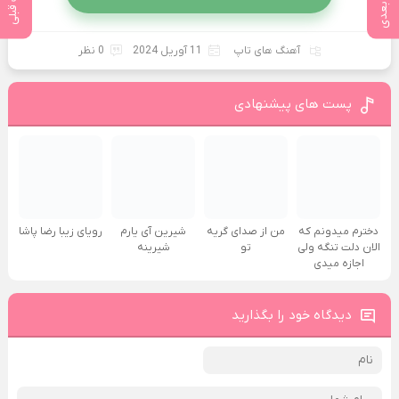
پست بعدی
پست قبلی
آهنگ های تاپ
11 آوریل 2024
0 نظر
پست های پیشنهادی
دخترم میدونم که
من از صدای گريه
شیرین آی یارم
رویای زیبا رضا پاشا
الان دلت تنگه ولی
تو
شیرینه
اجازه میدی
دیدگاه خود را بگذارید