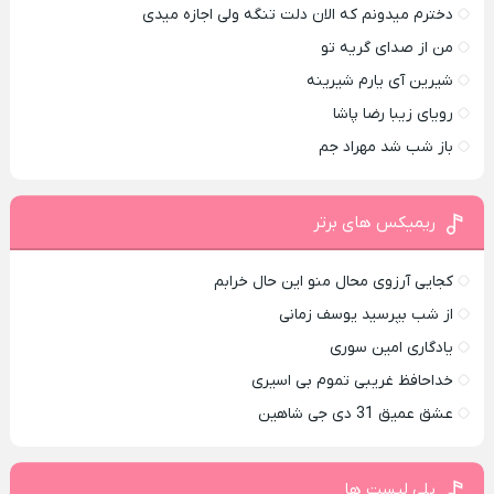
دخترم میدونم که الان دلت تنگه ولی اجازه میدی
من از صدای گريه تو
شیرین آی یارم شیرینه
رویای زیبا رضا پاشا
باز شب شد مهراد جم
ریمیکس های برتر
کجایی آرزوی محال منو این حال خرابم
از شب بپرسید یوسف زمانی
یادگاری امین سوری
خداحافظ غریبی تموم بی اسیری
عشق عمیق 31 دی جی شاهین
پلی لیست ها