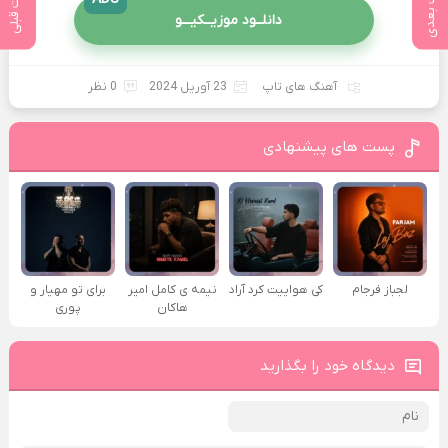
پست بعدی
پست قبلی
دانلــود موزیــکیـــو
آهنگ های تاپ
23 آوریل 2024
0 نظر
پست های پیشنهادی
لجباز فرجام
کی هواییت کرد آراد
نیمه ی کامل امیر
برای تو مهیار و
هاکان
پوری
دیدگاه خود را بگذارید