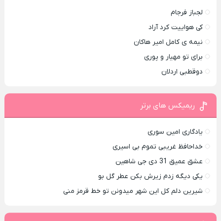
لجباز فرجام
کی هواییت کرد آراد
نیمه ی کامل امیر هاکان
برای تو مهیار و پوری
دوقطبی اردلان
ریمیکس های برتر
یادگاری امین سوری
خداحافظ غریبی تموم بی اسیری
عشق عمیق 31 دی جی شاهین
یکی دیگه زدم زیرش بکن عطر گل بو
شیرین دلم کل این شهر میدونن تو خط قرمز منی