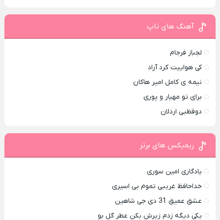
آهنگ های تاپ
لجباز فرجام
کی هواییت کرد آراد
نیمه ی کامل امیر هاکان
برای تو مهیار و پوری
دوقطبی اردلان
ریمیکس های برتر
یادگاری امین سوری
خداحافظ غریبی تموم بی اسیری
عشق عمیق 31 دی جی شاهین
یکی دیگه زدم زیرش بکن عطر گل بو