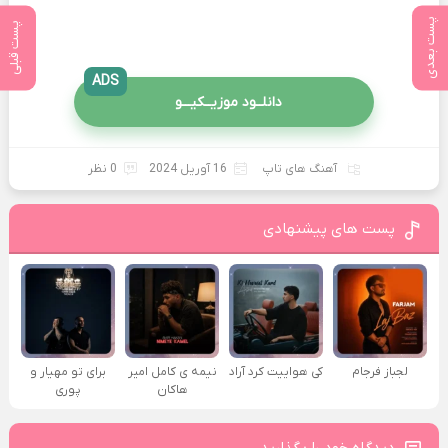
پست بعدی
پست قبلی
ADS
دانلــود موزیــکیـــو
آهنگ های تاپ
16 آوریل 2024
0 نظر
پست های پیشنهادی
لجباز فرجام
کی هواییت کرد آراد
نیمه ی کامل امیر
برای تو مهیار و
هاکان
پوری