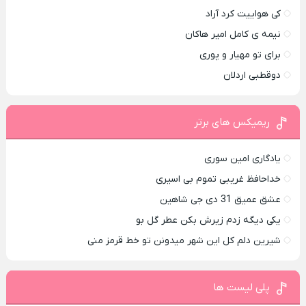
کی هواییت کرد آراد
نیمه ی کامل امیر هاکان
برای تو مهیار و پوری
دوقطبی اردلان
ریمیکس های برتر
یادگاری امین سوری
خداحافظ غریبی تموم بی اسیری
عشق عمیق 31 دی جی شاهین
یکی دیگه زدم زیرش بکن عطر گل بو
شیرین دلم کل این شهر میدونن تو خط قرمز منی
پلی لیست ها