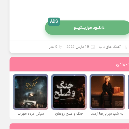
ADS
دانلــود موزیــکیـــو
آهنگ های تاپ
10 مارس 2025
0 نظر
نهادی
یه شب میرم رضا آرمند
جنگ و صلح روهان
میگن مرده مهراب