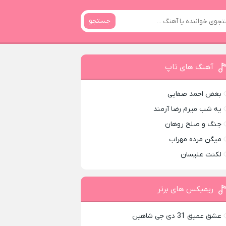
جستجو
آهنگ های تاپ
بغض احمد صفایی
یه شب میرم رضا آرمند
جنگ و صلح روهان
میگن مرده مهراب
لکنت علیسان
ریمیکس های برتر
عشق عمیق 31 دی جی شاهین