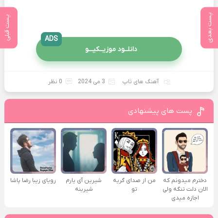
پست بعدی
پست قبلی
ADS
دانلــود موزیــکیـــو
آهنگ های تاپ
3 می 2024
0 نظر
پست های پیشنهادی
دخترم میدونم که
من از صدای گريه
شیرین آی یارم
رویای زیبا رضا پاشا
الان دلت تنگه ولی
تو
شیرینه
اجازه میدی