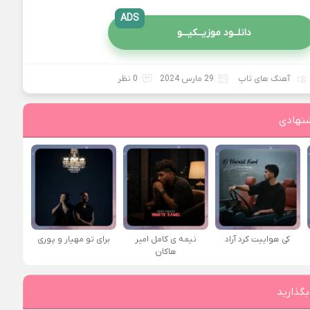
ADS
دانلــود موزیــکیـــو
آهنگ های تاپ
29 مارس 2024
0 نظر
نهادی
کی هواییت کرد آراد
نیمه ی کامل امیر
برای تو مهیار و پوری
هاکان
بگذارید