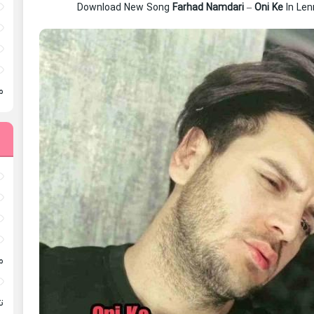
Download New Song
Farhad Namdari
–
Oni Ke
In Le
م
م
ته