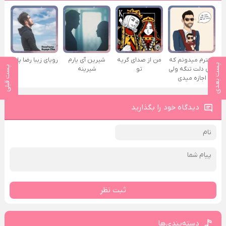
دخترم میدونم که
من از صدای گريه
شیرین آی یارم
رویای زیبا رضا پاشا
پست بعدی
پست قبلی
الان دلت تنگه ولی
تو
شیرینه
اجازه میدی
دیدگاه خود را بگذارید
ثبت نظر
دسته‌بندی‌ها