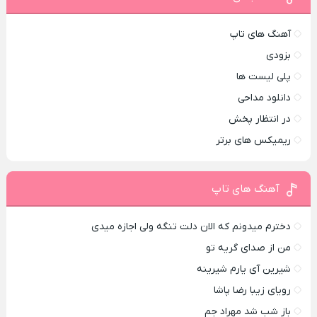
آهنگ های تاپ
بزودی
پلی لیست ها
دانلود مداحی
در انتظار پخش
ریمیکس های برتر
آهنگ های تاپ
دخترم میدونم که الان دلت تنگه ولی اجازه میدی
من از صدای گريه تو
شیرین آی یارم شیرینه
رویای زیبا رضا پاشا
باز شب شد مهراد جم