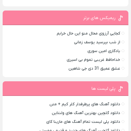
ریمیکس های برتر
کجایی آرزوی محال منو این حال خرابم
از شب بپرسید یوسف زمانی
یادگاری امین سوری
خداحافظ غریبی تموم بی اسیری
عشق عمیق 31 دی جی شاهین
پلی لیست ها
دانلود آهنگ های پرطرفدار کلر کیم + متن
دانلود گلچین بهترین آهنگ های ولنتاین
دانلود پلی لیست تمام آهنگ های مارینا کای
دانلود گلچین آهنگ های جدید و قدیمی مهستی