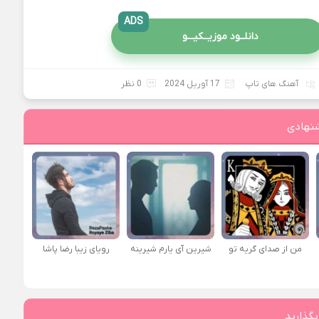
ADS
دانلــود موزیــکیـــو
آهنگ های تاپ
17 آوریل 2024
0 نظر
نهادی
من از صدای گريه تو
شیرین آی یارم شیرینه
رویای زیبا رضا پاشا
بگذارید