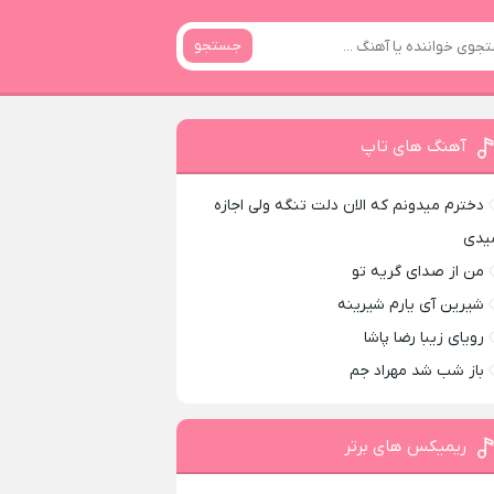
جستجو
آهنگ های تاپ
دخترم میدونم که الان دلت تنگه ولی اجازه
یدی
من از صدای گريه تو
شیرین آی یارم شیرینه
رویای زیبا رضا پاشا
باز شب شد مهراد جم
ریمیکس های برتر