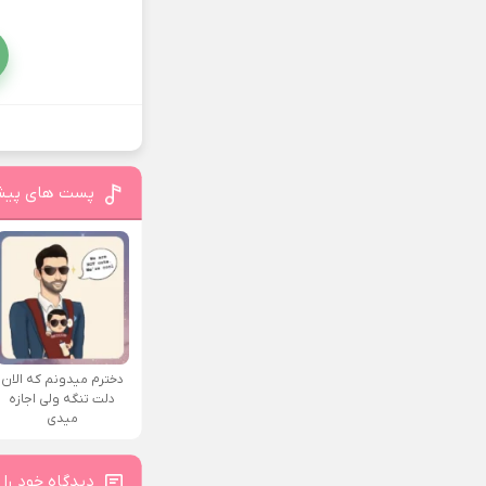
پست های پیش
دخترم میدونم که الان
دلت تنگه ولی اجازه
میدی
دیدگاه خود را 