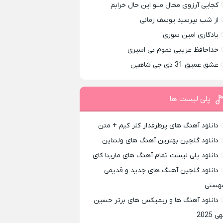
کجایی آرزوی محال منو این حال خرابم
از شب بپرسید یوسف زمانی
یادگاری امین سوری
خداحافظ غریبی تموم بی اسیری
عشق عمیق 31 دی جی شاهین
پلی لیست ها
دانلود آهنگ های پرطرفدار کلر کیم + متن
دانلود گلچین بهترین آهنگ های ولنتاین
دانلود پلی لیست تمام آهنگ های مارینا کای
دانلود گلچین آهنگ های جدید و قدیمی
هستی
دانلود آهنگ ها و ریمیکس های برتر حسین
ی 2025