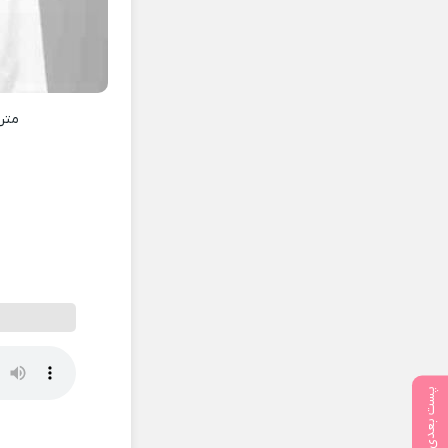
متن
پست بعدی