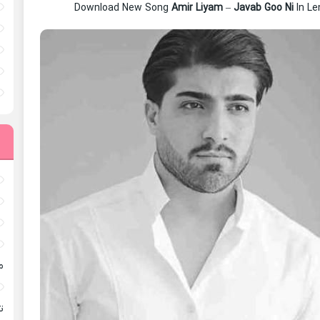
Download New Song
Amir Liyam
–
Javab Goo Ni
In L
م
ته