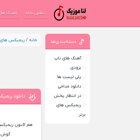
تماس با ما
آهنگ های
خانه
/
ریمیکس های ب
دسته‌بندی‌ها
آهنگ های تاپ
بزودی
پلی لیست ها
دانلود مداحی
در انتظار پخش
دانلود ریمیک
ریمیکس های
د
برتر
هم اکنون ریمیکس ج
گوش ده