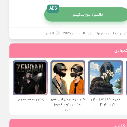
ADS
دانلــود موزیــکیـــو
ریمیکس های برتر
18 مارس 2025
0 نظر
نهادی
یکی دیگه زدم زیرش
شیرین دلم کل این شهر
زندان محمد محرمی
بکن عطر گل بو
میدونن تو خط قرمز
منی
بگذارید