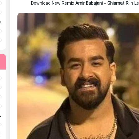
Download New Remix
Amir Babajani
–
Ghiamat R
In L
م
م
ته