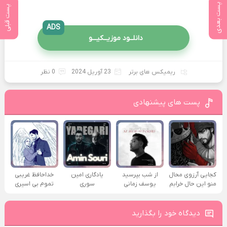
پست بعدی
پست قبلی
ADS
دانلــود موزیــکیـــو
ریمیکس های برتر
23 آوریل 2024
0 نظر
پست های پیشنهادی
کجایی آرزوی محال
از شب بپرسید
یادگاری امین
خداحافظ غریبی
منو این حال خرابم
یوسف زمانی
سوری
تموم بی اسیری
دیدگاه خود را بگذارید