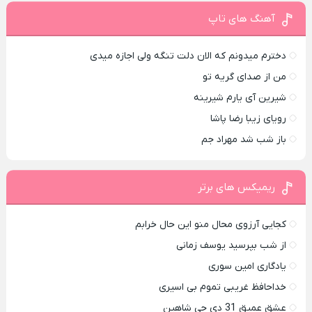
آهنگ های تاپ
دخترم میدونم که الان دلت تنگه ولی اجازه میدی
من از صدای گريه تو
شیرین آی یارم شیرینه
رویای زیبا رضا پاشا
باز شب شد مهراد جم
ریمیکس های برتر
کجایی آرزوی محال منو این حال خرابم
از شب بپرسید یوسف زمانی
یادگاری امین سوری
خداحافظ غریبی تموم بی اسیری
عشق عمیق 31 دی جی شاهین