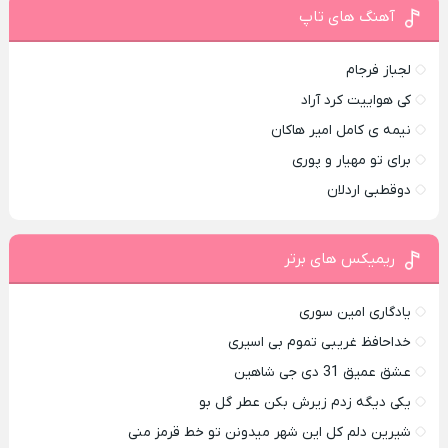
آهنگ های تاپ
لجباز فرجام
کی هواییت کرد آراد
نیمه ی کامل امیر هاکان
برای تو مهیار و پوری
دوقطبی اردلان
ریمیکس های برتر
یادگاری امین سوری
خداحافظ غریبی تموم بی اسیری
عشق عمیق 31 دی جی شاهین
یکی دیگه زدم زیرش بکن عطر گل بو
شیرین دلم کل این شهر میدونن تو خط قرمز منی