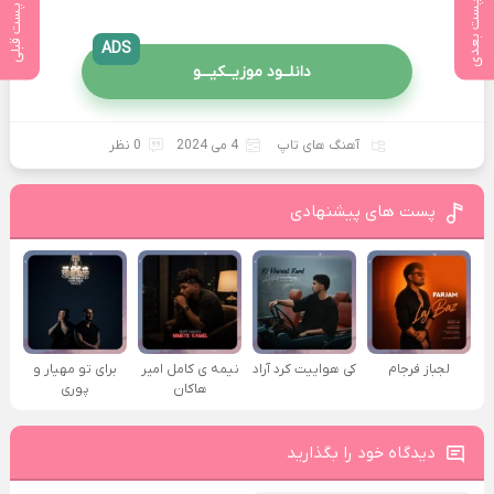
پست بعدی
پست قبلی
ADS
دانلــود موزیــکیـــو
آهنگ های تاپ
4 می 2024
0 نظر
پست های پیشنهادی
لجباز فرجام
کی هواییت کرد آراد
نیمه ی کامل امیر
برای تو مهیار و
هاکان
پوری
دیدگاه خود را بگذارید