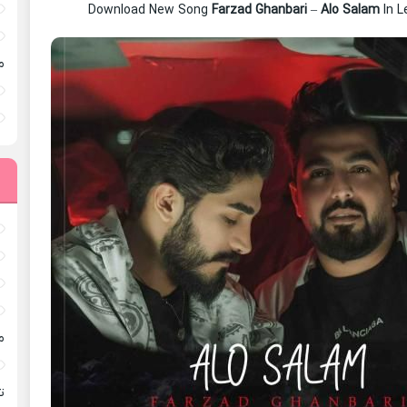
Download New Song
Farzad Ghanbari
–
Alo Salam
In L
م
م
ته