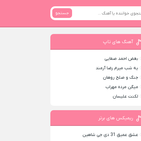
جستجو
آهنگ های تاپ
بغض احمد صفایی
یه شب میرم رضا آرمند
جنگ و صلح روهان
میگن مرده مهراب
لکنت علیسان
ریمیکس های برتر
عشق عمیق 31 دی جی شاهین