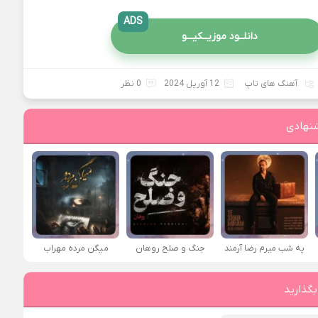
ADS
دانلــود موزیــکیـــو
آهنگ های تاپ
12 آوریل 2024
0 نظر
نهادی
یه شب میرم رضا آرمند
جنگ و صلح روهان
میگن مرده مهراب
بگذارید