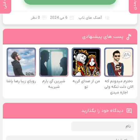
پست بعدی
پست قبلی
آهنگ های تاپ
6 می 2024
0 نظر
پست های پیشنهادی
دخترم میدونم که
من از صدای گريه
شیرین آی یارم
رویای زیبا رضا پاشا
الان دلت تنگه ولی
تو
شیرینه
اجازه میدی
دیدگاه خود را بگذارید