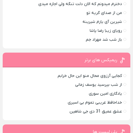
دخترم میدونم که الان دلت تنگه ولی اجازه میدی
من از صدای گريه تو
شیرین آی یارم شیرینه
رویای زیبا رضا پاشا
باز شب شد مهراد جم
ریمیکس های برتر
کجایی آرزوی محال منو این حال خرابم
از شب بپرسید یوسف زمانی
یادگاری امین سوری
خداحافظ غریبی تموم بی اسیری
عشق عمیق 31 دی جی شاهین
پلی لیست ها