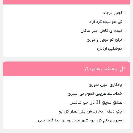
لجباز فرجام
کی هواییت کرد آراد
نیمه ی کامل امیر هاکان
برای تو مهیار و پوری
دوقطبی اردلان
ریمیکس های برتر
یادگاری امین سوری
خداحافظ غریبی تموم بی اسیری
عشق عمیق 31 دی جی شاهین
یکی دیگه زدم زیرش بکن عطر گل بو
شیرین دلم کل این شهر میدونن تو خط قرمز منی