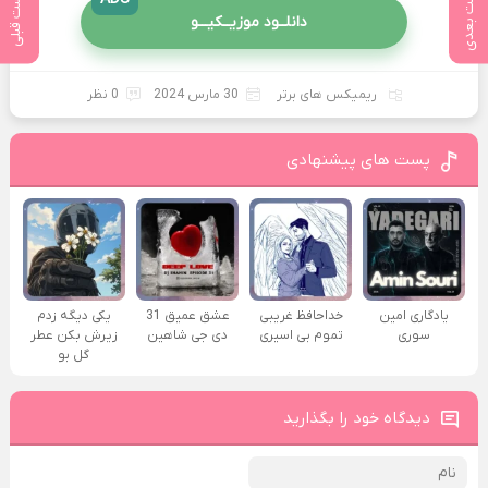
پست بعدی
پست قبلی
دانلــود موزیــکیـــو
ریمیکس های برتر
30 مارس 2024
0 نظر
پست های پیشنهادی
یادگاری امین
خداحافظ غریبی
عشق عمیق 31
یکی دیگه زدم
سوری
تموم بی اسیری
دی جی شاهین
زیرش بکن عطر
گل بو
دیدگاه خود را بگذارید