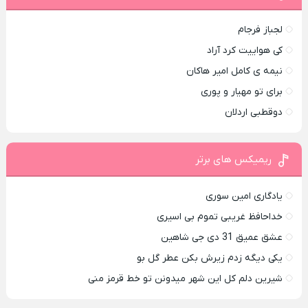
لجباز فرجام
کی هواییت کرد آراد
نیمه ی کامل امیر هاکان
برای تو مهیار و پوری
دوقطبی اردلان
ریمیکس های برتر
یادگاری امین سوری
خداحافظ غریبی تموم بی اسیری
عشق عمیق 31 دی جی شاهین
یکی دیگه زدم زیرش بکن عطر گل بو
شیرین دلم کل این شهر میدونن تو خط قرمز منی