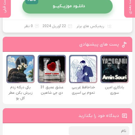
پست بعدی
پست قبلی
دانلــود موزیــکیـــو
ریمیکس های برتر
22 آوریل 2024
0 نظر
پست های پیشنهادی
یادگاری امین
خداحافظ غریبی
عشق عمیق 31
یکی دیگه زدم
سوری
تموم بی اسیری
دی جی شاهین
زیرش بکن عطر
گل بو
دیدگاه خود را بگذارید