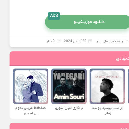
ADS
دانلــود موزیــکیـــو
ریمیکس های برتر
20 آوریل 2024
0 نظر
نهادی
از شب بپرسید یوسف
یادگاری امین سوری
خداحافظ غریبی تموم
زمانی
بی اسیری