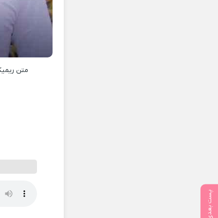
متن ریم
پست بعدی