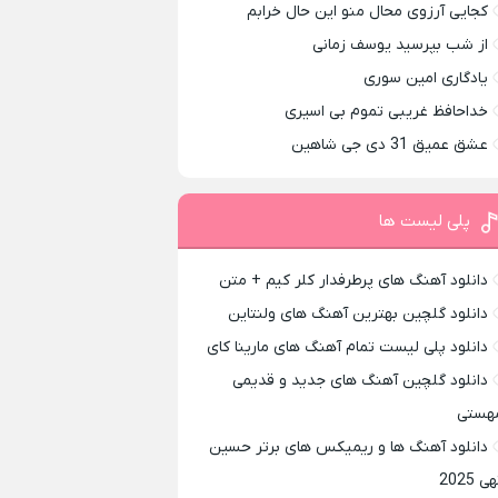
کجایی آرزوی محال منو این حال خرابم
از شب بپرسید یوسف زمانی
یادگاری امین سوری
خداحافظ غریبی تموم بی اسیری
عشق عمیق 31 دی جی شاهین
پلی لیست ها
دانلود آهنگ های پرطرفدار کلر کیم + متن
دانلود گلچین بهترین آهنگ های ولنتاین
دانلود پلی لیست تمام آهنگ های مارینا کای
دانلود گلچین آهنگ های جدید و قدیمی
هستی
دانلود آهنگ ها و ریمیکس های برتر حسین
ی 2025