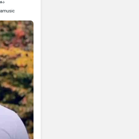
دهی
namusic