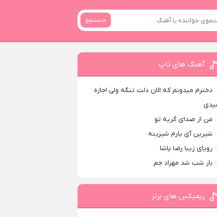
جستجو
آهنگ های تاپ
دخترم میدونم که الان دلت تنگه ولی اجازه
یدی
من از صدای گريه تو
شیرین آی یارم شیرینه
رویای زیبا رضا پاشا
باز شب شد مهراد جم
ریمیکس های برتر