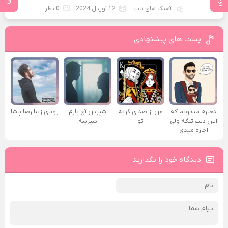
آهنگ های تاپ
12 آوریل 2024
0 نظر
پست های پیشنهادی
دخترم میدونم که
من از صدای گريه
شیرین آی یارم
رویای زیبا رضا پاشا
الان دلت تنگه ولی
تو
شیرینه
اجازه میدی
دیدگاه خود را بگذارید