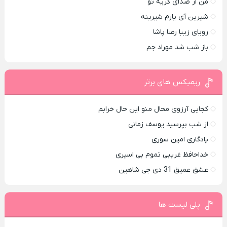
من از صدای گريه تو
شیرین آی یارم شیرینه
رویای زیبا رضا پاشا
باز شب شد مهراد جم
ریمیکس های برتر
کجایی آرزوی محال منو این حال خرابم
از شب بپرسید یوسف زمانی
یادگاری امین سوری
خداحافظ غریبی تموم بی اسیری
عشق عمیق 31 دی جی شاهین
پلی لیست ها