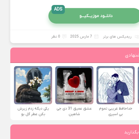
ADS
دانلــود موزیــکیـــو
ریمیکس های برتر
7 مارس 2025
0 نظر
نهادی
خداحافظ غریبی تموم
عشق عمیق 31 دی جی
یکی دیگه زدم زیرش
بی اسیری
شاهین
بکن عطر گل بو
بگذارید