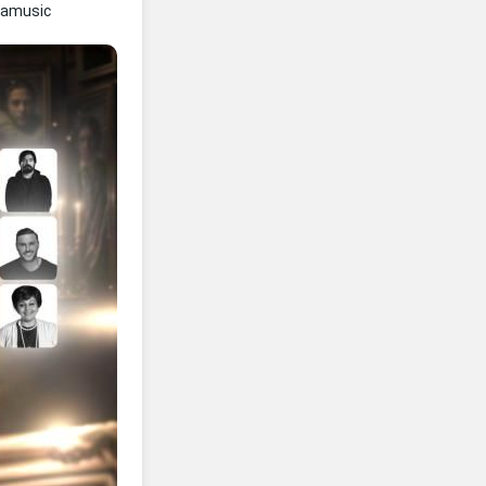
namusic