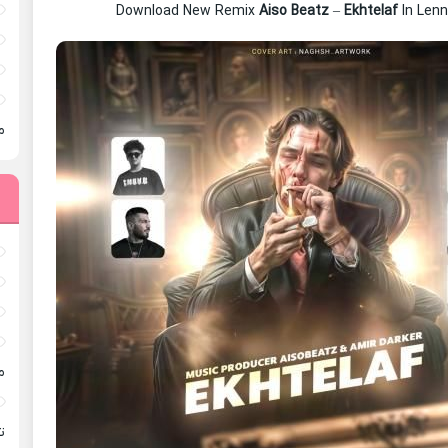
Download New Remix
Aiso Beatz
–
Ekhtelaf
In Len
م
م
ته