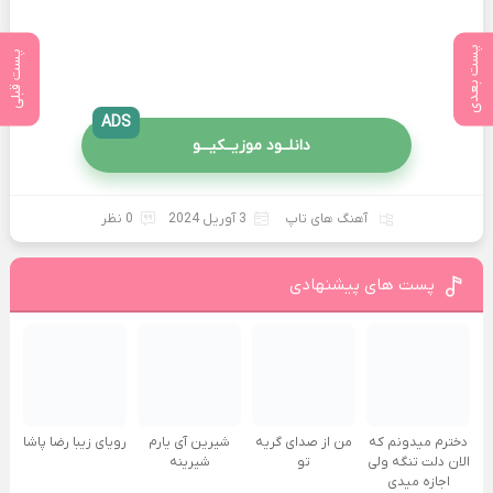
پست بعدی
پست قبلی
ADS
دانلــود موزیــکیـــو
آهنگ های تاپ
3 آوریل 2024
0 نظر
پست های پیشنهادی
دخترم میدونم که
من از صدای گريه
شیرین آی یارم
رویای زیبا رضا پاشا
الان دلت تنگه ولی
تو
شیرینه
اجازه میدی