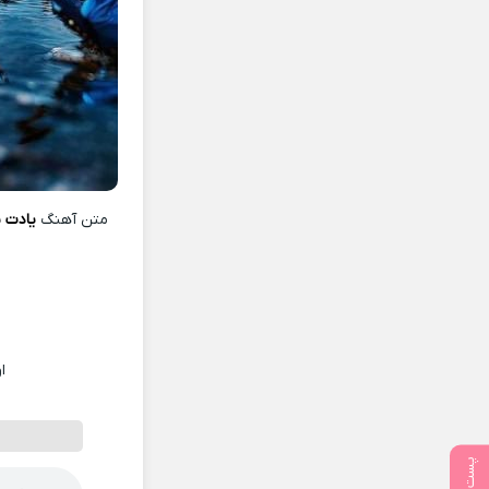
متن آهنگ
یادت ن
ا