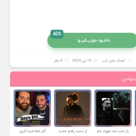
ADS
دانلــود موزیــکیـــو
آهنگ های تاپ
10 می 2024
0 نظر
نهادی
باز شب شد مهراد جم
از دست رفتم حمید
آخر خط امید آمری