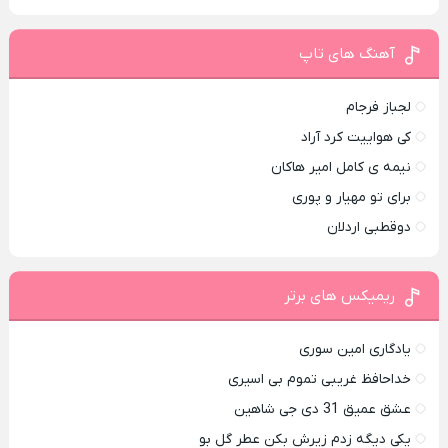
آهنگ های تاپ
لجباز فرجام
کی هواییت کرد آراد
نیمه ی کامل امیر هاکان
برای تو مهیار و پوری
دوقطبی اردلان
ریمیکس های برتر
یادگاری امین سوری
خداحافظ غریبی تموم بی اسیری
عشق عمیق 31 دی جی شاهین
یکی دیگه زدم زیرش بکن عطر گل بو