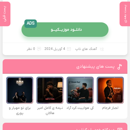
پست بعدی
پست قبلی
ADS
دانلــود موزیــکیـــو
آهنگ های تاپ
4 آوریل 2024
0 نظر
پست های پیشنهادی
لجباز فرجام
کی هواییت کرد آراد
نیمه ی کامل امیر
برای تو مهیار و
هاکان
پوری