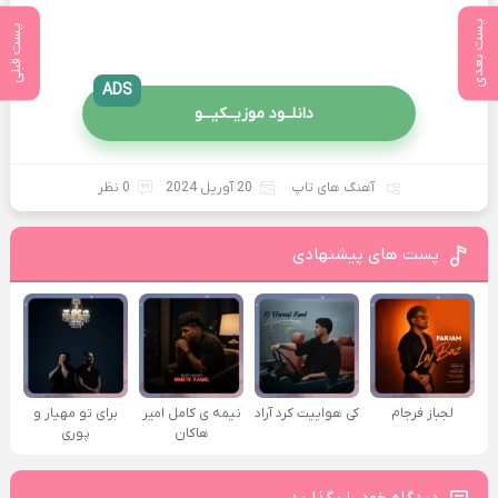
پست بعدی
پست قبلی
ADS
دانلــود موزیــکیـــو
آهنگ های تاپ
20 آوریل 2024
0 نظر
پست های پیشنهادی
لجباز فرجام
کی هواییت کرد آراد
نیمه ی کامل امیر
برای تو مهیار و
هاکان
پوری