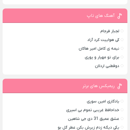
آهنگ های تاپ
لجباز فرجام
کی هواییت کرد آراد
نیمه ی کامل امیر هاکان
برای تو مهیار و پوری
دوقطبی اردلان
ریمیکس های برتر
یادگاری امین سوری
خداحافظ غریبی تموم بی اسیری
عشق عمیق 31 دی جی شاهین
یکی دیگه زدم زیرش بکن عطر گل بو