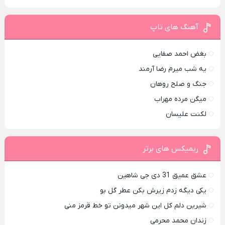
آهنگ های تاپ
بغض احمد صفایی
یه شب میرم رضا آرمند
جنگ و صلح روهان
میگن مرده مهراب
لکنت علیسان
ریمیکس های برتر
عشق عمیق 31 دی جی شاهین
یکی دیگه زدم زیرش بکن عطر گل بو
شیرین دلم کل این شهر میدونن تو خط قرمز منی
زندان محمد محرمی