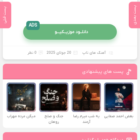
پست بعدی
پست قبلی
ADS
دانلــود موزیــکیـــو
آهنگ های تاپ
20 جولای 2025
0 نظر
پست های پیشنهادی
بغض احمد صفایی
یه شب میرم رضا
جنگ و صلح
میگن مرده مهراب
آرمند
روهان