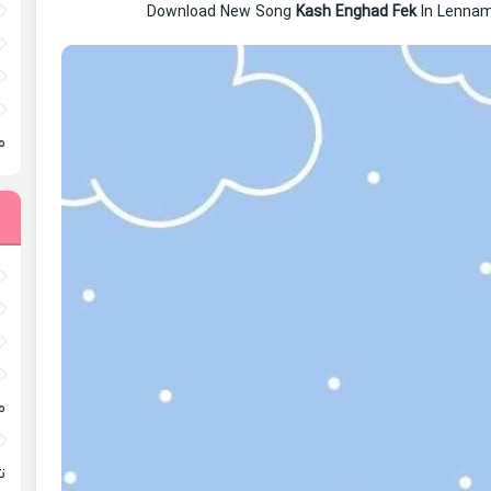
Download New Song
Kash Enghad Fek
In Lennam
م
م
ته