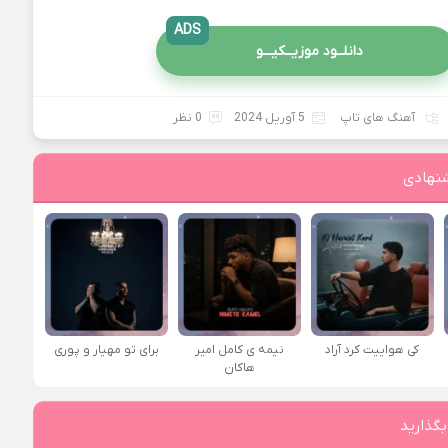
ADS
دانلــود موزیــکیـــو
آهنگ های تاپ
5 آوریل 2024
0 نظر
نهادی
کی هواییت کرد آراد
نیمه ی کامل امیر
برای تو مهیار و پوری
هاکان
بگذارید