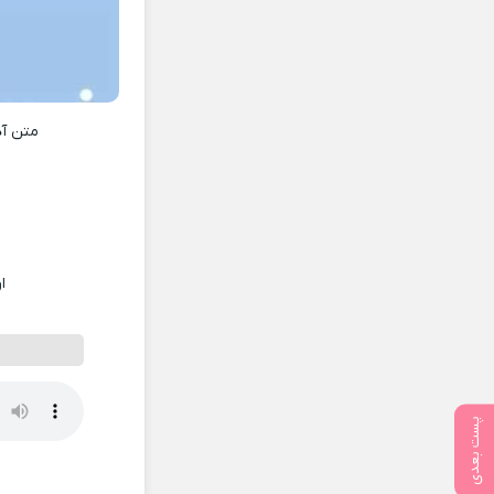
متن آ
ا
پست بعدی