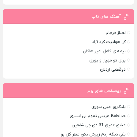
آهنگ های تاپ
لجباز فرجام
کی هواییت کرد آراد
نیمه ی کامل امیر هاکان
برای تو مهیار و پوری
دوقطبی اردلان
ریمیکس های برتر
یادگاری امین سوری
خداحافظ غریبی تموم بی اسیری
عشق عمیق 31 دی جی شاهین
یکی دیگه زدم زیرش بکن عطر گل بو