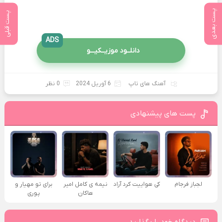
پست بعدی
پست قبلی
ADS
دانلــود موزیــکیـــو
آهنگ های تاپ
6 آوریل 2024
0 نظر
پست های پیشنهادی
لجباز فرجام
کی هواییت کرد آراد
نیمه ی کامل امیر
برای تو مهیار و
هاکان
پوری