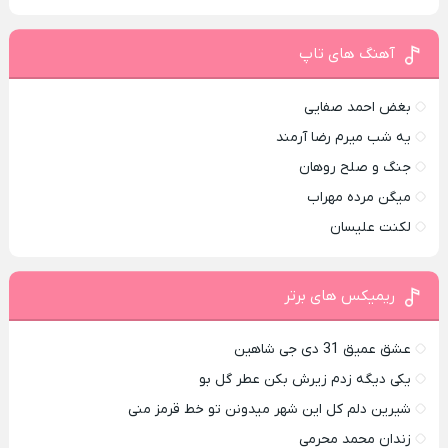
آهنگ های تاپ
بغض احمد صفایی
یه شب میرم رضا آرمند
جنگ و صلح روهان
میگن مرده مهراب
لکنت علیسان
ریمیکس های برتر
عشق عمیق 31 دی جی شاهین
یکی دیگه زدم زیرش بکن عطر گل بو
شیرین دلم کل این شهر میدونن تو خط قرمز منی
زندان محمد محرمی