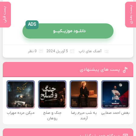
پست بعدی
پست قبلی
ADS
دانلــود موزیــکیـــو
آهنگ های تاپ
5 آوریل 2024
0 نظر
پست های پیشنهادی
بغض احمد صفایی
یه شب میرم رضا
جنگ و صلح
میگن مرده مهراب
آرمند
روهان