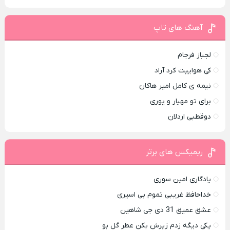
آهنگ های تاپ
لجباز فرجام
کی هواییت کرد آراد
نیمه ی کامل امیر هاکان
برای تو مهیار و پوری
دوقطبی اردلان
ریمیکس های برتر
یادگاری امین سوری
خداحافظ غریبی تموم بی اسیری
عشق عمیق 31 دی جی شاهین
یکی دیگه زدم زیرش بکن عطر گل بو