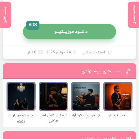
پست بعدی
پست قبلی
ADS
دانلــود موزیــکیـــو
آهنگ های تاپ
24 جولای 2025
0 نظر
پست های پیشنهادی
لجباز فرجام
کی هواییت کرد آراد
نیمه ی کامل امیر
برای تو مهیار و
هاکان
پوری