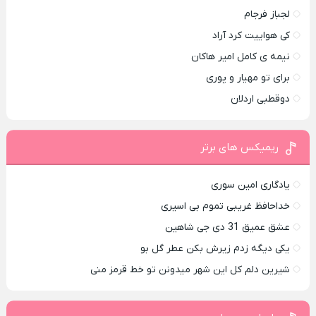
لجباز فرجام
کی هواییت کرد آراد
نیمه ی کامل امیر هاکان
برای تو مهیار و پوری
دوقطبی اردلان
ریمیکس های برتر
یادگاری امین سوری
خداحافظ غریبی تموم بی اسیری
عشق عمیق 31 دی جی شاهین
یکی دیگه زدم زیرش بکن عطر گل بو
شیرین دلم کل این شهر میدونن تو خط قرمز منی