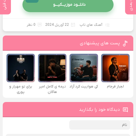
پست بعدی
پست قبلی
دانلــود موزیــکیـــو
آهنگ های تاپ
22 آوریل 2024
0 نظر
پست های پیشنهادی
لجباز فرجام
کی هواییت کرد آراد
نیمه ی کامل امیر
برای تو مهیار و
هاکان
پوری
دیدگاه خود را بگذارید