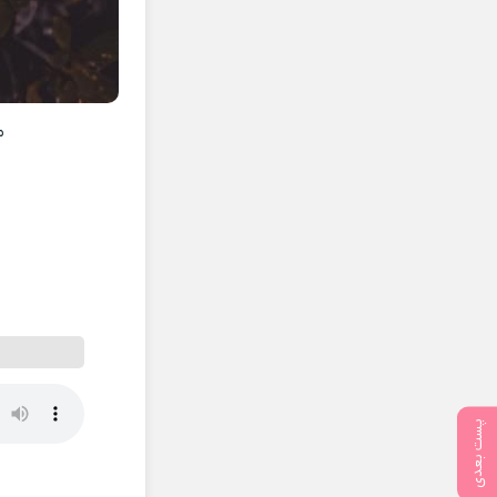
م
پست بعدی