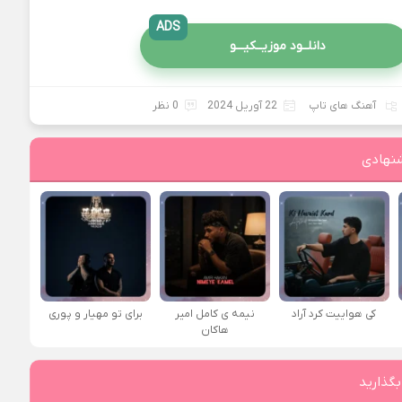
ADS
دانلــود موزیــکیـــو
آهنگ های تاپ
22 آوریل 2024
0 نظر
نهادی
کی هواییت کرد آراد
نیمه ی کامل امیر
برای تو مهیار و پوری
هاکان
بگذارید