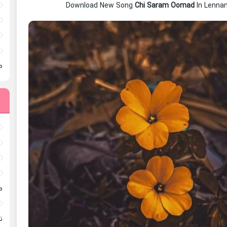
Download New Song
Chi Saram Oomad
In Lenna
م
م
ته