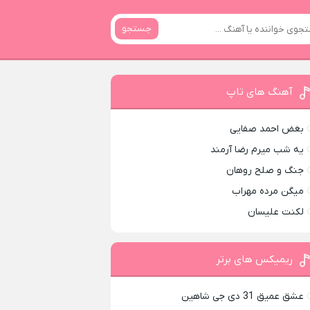
جستجو
آهنگ های تاپ
بغض احمد صفایی
یه شب میرم رضا آرمند
جنگ و صلح روهان
میگن مرده مهراب
لکنت علیسان
ریمیکس های برتر
عشق عمیق 31 دی جی شاهین