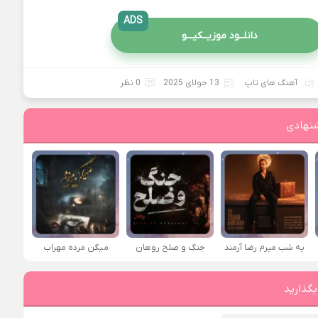
ADS
دانلــود موزیــکیـــو
آهنگ های تاپ
13 جولای 2025
0 نظر
نهادی
یه شب میرم رضا آرمند
جنگ و صلح روهان
میگن مرده مهراب
بگذارید