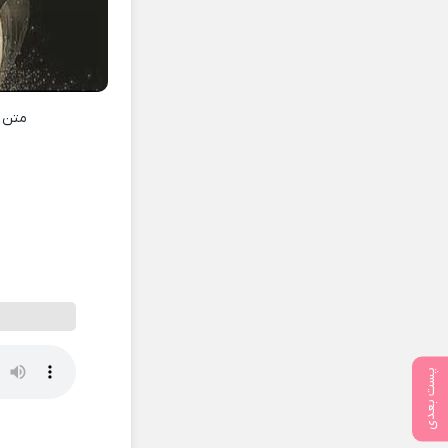
متن 
پست بعدی