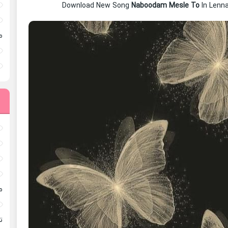
Download New Song
Naboodam Mesle To
In Lenn
م
م
ته