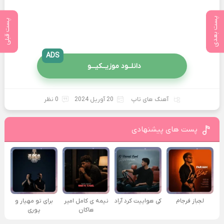
پست بعدی
پست قبلی
ADS
دانلــود موزیــکیـــو
آهنگ های تاپ
20 آوریل 2024
0 نظر
پست های پیشنهادی
لجباز فرجام
کی هواییت کرد آراد
نیمه ی کامل امیر
برای تو مهیار و
هاکان
پوری