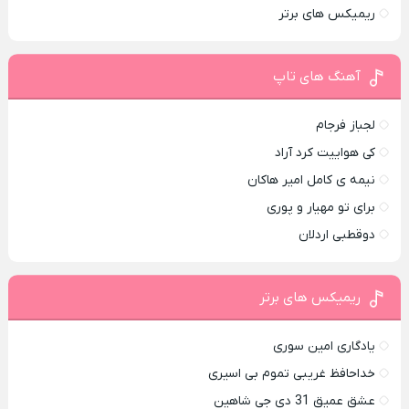
ریمیکس های برتر
آهنگ های تاپ
لجباز فرجام
کی هواییت کرد آراد
نیمه ی کامل امیر هاکان
برای تو مهیار و پوری
دوقطبی اردلان
ریمیکس های برتر
یادگاری امین سوری
خداحافظ غریبی تموم بی اسیری
عشق عمیق 31 دی جی شاهین