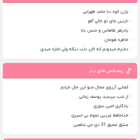
پازن کوه دنا حامد ظهرابی
نازنین جای تو خالی آفو
پادزهر طاهاس و حسن بابا
خاطره هومان
دخترم میدونم که الان دلت تنگه ولی اجازه میدی
ریمیکس های برتر
کجایی آرزوی محال منو این حال خرابم
از شب بپرسید یوسف زمانی
یادگاری امین سوری
خداحافظ غریبی تموم بی اسیری
عشق عمیق 31 دی جی شاهین