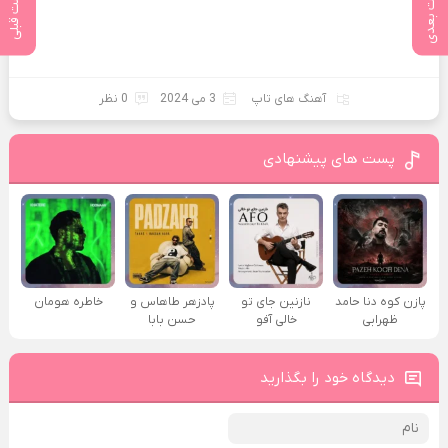
پست بعدی
پست قبلی
آهنگ های تاپ
3 می 2024
0 نظر
پست های پیشنهادی
پازن کوه دنا حامد
نازنین جای تو
پادزهر طاهاس و
خاطره هومان
ظهرابی
خالی آفو
حسن بابا
دیدگاه خود را بگذارید