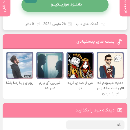
پست بعدی
پست قبلی
دانلــود موزیــکیـــو
آهنگ های تاپ
26 مارس 2024
0 نظر
پست های پیشنهادی
دخترم میدونم که
من از صدای گريه
شیرین آی یارم
رویای زیبا رضا پاشا
الان دلت تنگه ولی
تو
شیرینه
اجازه میدی
دیدگاه خود را بگذارید