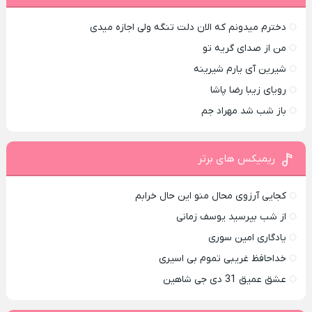
دخترم میدونم که الان دلت تنگه ولی اجازه میدی
من از صدای گريه تو
شیرین آی یارم شیرینه
رویای زیبا رضا پاشا
باز شب شد مهراد جم
ریمیکس های برتر
کجایی آرزوی محال منو این حال خرابم
از شب بپرسید یوسف زمانی
یادگاری امین سوری
خداحافظ غریبی تموم بی اسیری
عشق عمیق 31 دی جی شاهین