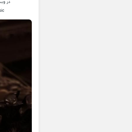
در وب
ic