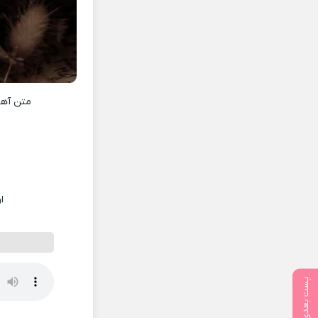
متن آه
ا
پست بعدی