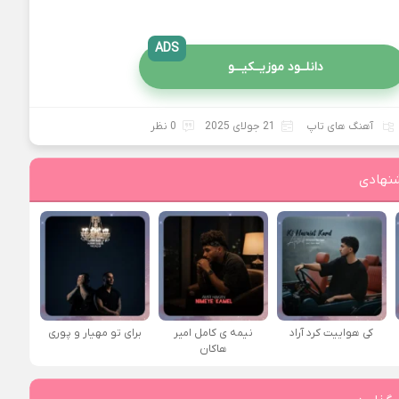
ADS
دانلــود موزیــکیـــو
آهنگ های تاپ
21 جولای 2025
0 نظر
نهادی
کی هواییت کرد آراد
نیمه ی کامل امیر
برای تو مهیار و پوری
هاکان