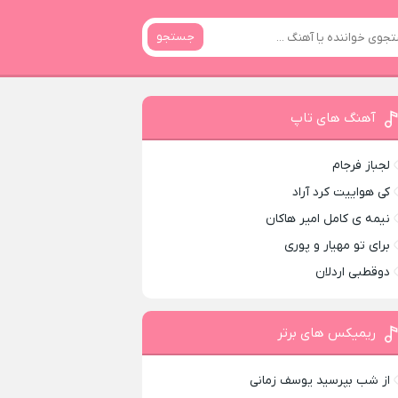
جستجو
آهنگ های تاپ
لجباز فرجام
کی هواییت کرد آراد
نیمه ی کامل امیر هاکان
برای تو مهیار و پوری
دوقطبی اردلان
ریمیکس های برتر
از شب بپرسید یوسف زمانی