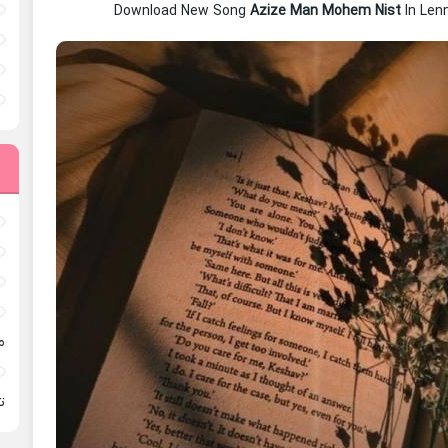
Download New Song
Azize Man Mohem Nist
In Len
م
ته