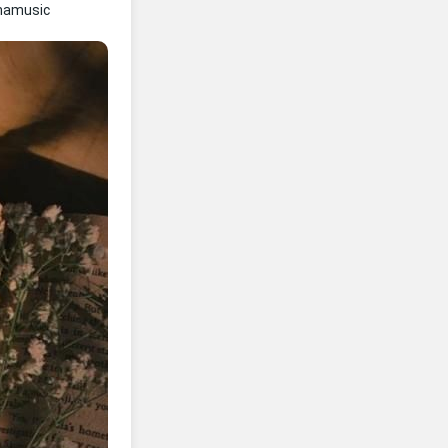
namusic