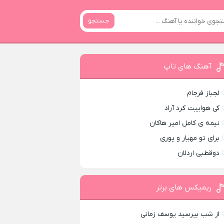
جستجو
آهنگ های تاپ
لجباز فرجام
کی هواییت کرد آراد
نیمه ی کامل امیر هاکان
برای تو مهیار و پوری
دوقطبی اردلان
ریمیکس های برتر
از شب بپرسید یوسف زمانی