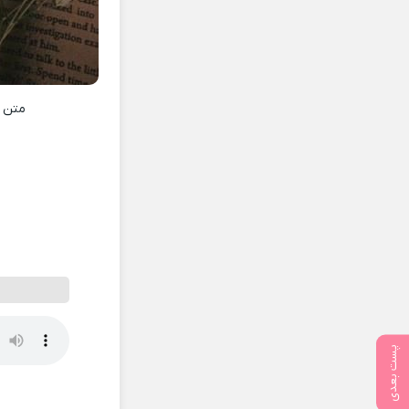
متن 
پست بعدی