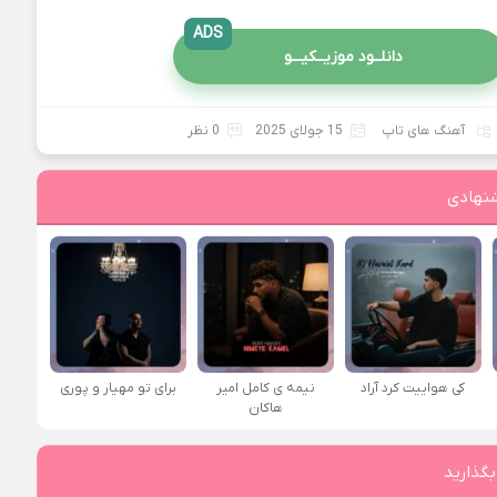
ADS
دانلــود موزیــکیـــو
آهنگ های تاپ
15 جولای 2025
0 نظر
نهادی
کی هواییت کرد آراد
نیمه ی کامل امیر
برای تو مهیار و پوری
هاکان
بگذارید