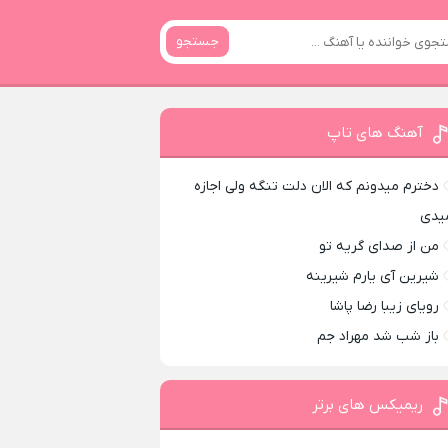
جستجو
آهنگ های تاپ
دخترم میدونم که الان دلت تنگه ولی اجازه
یدی
من از صدای گريه تو
شیرین آی یارم شیرینه
رویای زیبا رضا پاشا
باز شب شد مهراد جم
ریمیکس های برتر