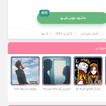
ADS
دانلــود موزیــکیـــو
آهنگ های تاپ
2 آوریل 2024
0 نظر
نهادی
من از صدای گريه تو
شیرین آی یارم شیرینه
رویای زیبا رضا پاشا