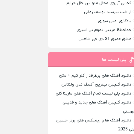
کجایی آرزوی محال منو این حال خرابم
از شب بپرسید یوسف زمانی
یادگاری امین سوری
خداحافظ غریبی تموم بی اسیری
عشق عمیق 31 دی جی شاهین
پلی لیست ها
دانلود آهنگ های پرطرفدار کلر کیم + متن
دانلود گلچین بهترین آهنگ های ولنتاین
دانلود پلی لیست تمام آهنگ های مارینا کای
دانلود گلچین آهنگ های جدید و قدیمی
هستی
دانلود آهنگ ها و ریمیکس های برتر حسین
ی 2025