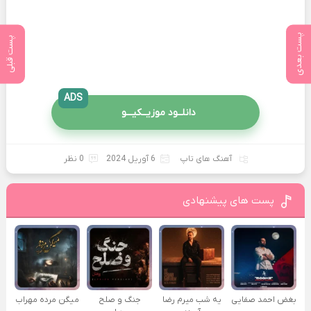
پست بعدی
پست قبلی
ADS
دانلــود موزیــکیـــو
آهنگ های تاپ
6 آوریل 2024
0 نظر
پست های پیشنهادی
بغض احمد صفایی
یه شب میرم رضا
جنگ و صلح
میگن مرده مهراب