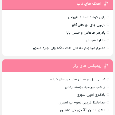
آهنگ های تاپ
پازن کوه دنا حامد ظهرابی
نازنین جای تو خالی آفو
پادزهر طاهاس و حسن بابا
خاطره هومان
دخترم میدونم که الان دلت تنگه ولی اجازه میدی
ریمیکس های برتر
کجایی آرزوی محال منو این حال خرابم
از شب بپرسید یوسف زمانی
یادگاری امین سوری
خداحافظ غریبی تموم بی اسیری
عشق عمیق 31 دی جی شاهین