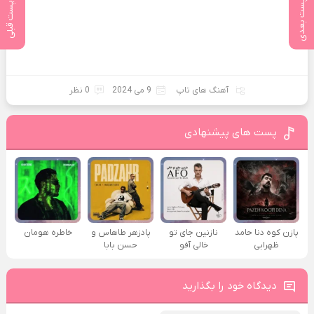
پست بعدی
پست قبلی
آهنگ های تاپ
9 می 2024
0 نظر
پست های پیشنهادی
پازن کوه دنا حامد
نازنین جای تو
پادزهر طاهاس و
خاطره هومان
ظهرابی
خالی آفو
حسن بابا
دیدگاه خود را بگذارید