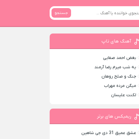
جستجو
آهنگ های تاپ
بغض احمد صفایی
یه شب میرم رضا آرمند
جنگ و صلح روهان
میگن مرده مهراب
لکنت علیسان
ریمیکس های برتر
عشق عمیق 31 دی جی شاهین