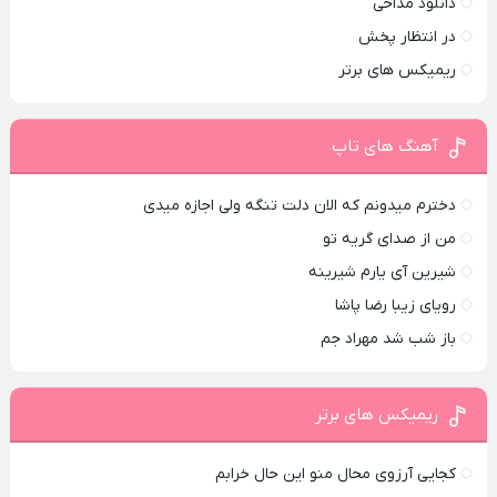
دانلود مداحی
در انتظار پخش
ریمیکس های برتر
آهنگ های تاپ
دخترم میدونم که الان دلت تنگه ولی اجازه میدی
من از صدای گريه تو
شیرین آی یارم شیرینه
رویای زیبا رضا پاشا
باز شب شد مهراد جم
ریمیکس های برتر
کجایی آرزوی محال منو این حال خرابم