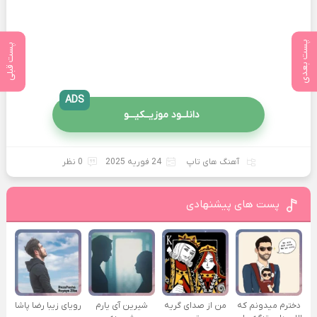
پست بعدی
پست قبلی
ADS
دانلــود موزیــکیـــو
آهنگ های تاپ
24 فوریه 2025
0 نظر
پست های پیشنهادی
دخترم میدونم که
من از صدای گريه
شیرین آی یارم
رویای زیبا رضا پاشا