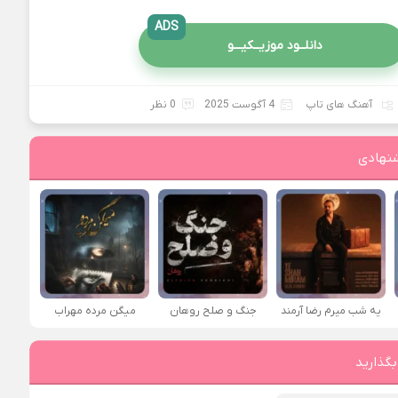
ADS
دانلــود موزیــکیـــو
آهنگ های تاپ
4 آگوست 2025
0 نظر
نهادی
یه شب میرم رضا آرمند
جنگ و صلح روهان
میگن مرده مهراب
بگذارید