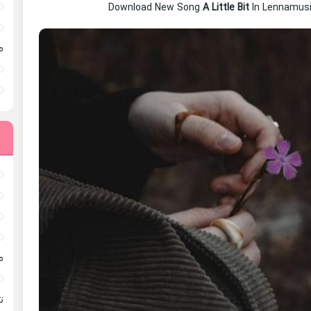
Download New Song
A Little Bit
In Lennamus
م
م
ته