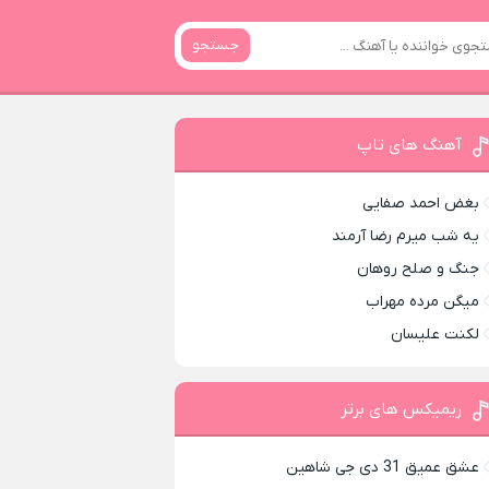
جستجو
آهنگ های تاپ
بغض احمد صفایی
یه شب میرم رضا آرمند
جنگ و صلح روهان
میگن مرده مهراب
لکنت علیسان
ریمیکس های برتر
عشق عمیق 31 دی جی شاهین